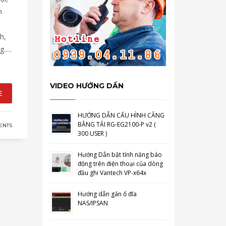
m
h,
....
VIDEO HƯỚNG DẨN
E
HƯỚNG DẪN CẤU HÌNH CÂNG
BẰNG TẢI RG-EG2100-P v2 (
ENTS
300 USER )
Hướng Dẫn bật tính năng báo
động trên điện thoại của dòng
đầu ghi Vantech VP-x64x
Hướng dẫn gán ổ đĩa
NAS/IPSAN