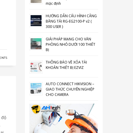
mặc định
HƯỚNG DẪN CẤU HÌNH CÂNG
BẰNG TẢI RG-EG2100-P v2 (
300 USER )
GIẢI PHÁP MẠNG CHO VĂN
PHÒNG NHỎ DƯỚI 100 THIẾT
BỊ
ENTS
THÔNG BÁO VỀ XÓA TÀI
KHOẢN THIẾT BỊ EZVIZ
AUTO CONNECT HIKVISION –
GIAO THỨC CHUYÊN NGHIỆP
CHO CAMERA
 độ
,
ại,