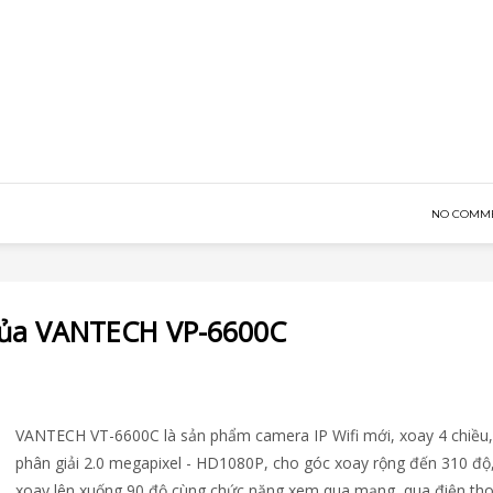
NO COMM
Của VANTECH VP-6600C
VANTECH VT-6600C là sản phẩm camera IP Wifi mới, xoay 4 chiều,
phân giải 2.0 megapixel - HD1080P, cho góc xoay rộng đến 310 độ
xoay lên xuống 90 độ cùng chức năng xem qua mạng, qua điện tho