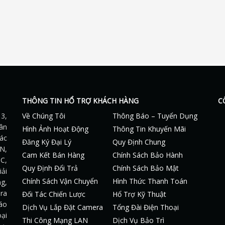
THÔNG TIN HỔ TRỢ KHÁCH HÀNG
C
3,
Về Chúng Tôi
Thông Báo – Tuyển Dụng
ân
Hình Ảnh Hoạt Động
Thông Tin Khuyến Mãi
ác
Đăng Ký Đại Lý
Quy Định Chung
ON,
Cam Kết Bán Hàng
Chính Sách Bảo Hành
C,
Quy Định Đổi Trả
Chính Sách Bảo Mật
iải
Chính Sách Vận Chuyển
Hình Thức Thanh Toán
ng,
era
Đối Tác Chiến Lược
Hổ Trợ Kỹ Thuật
áo
Dịch Vụ Lắp Đặt Camera
Tổng Đài Điện Thoại
ại
Thi Công Mạng LAN
Dịch Vụ Bảo Trì