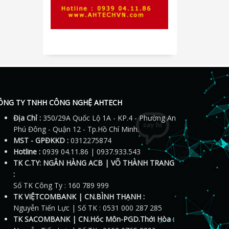
ÔNG TY TNHH CÔNG NGHỆ AHTECH
Địa Chỉ :
350/29A Quốc Lộ 1A - KP.4 - Phường An
Phú Đông - Quận 12 - Tp.Hồ Chí Minh.
MST - GPĐKKD :
0312275874
Hotline :
0939 04.11.86 | 0937.933.543
TK C.TY: NGÂN HÀNG ACB | VÕ THÀNH TRANG
:
Số TK Công Ty : 160 789 999
TK VIỆTCOMBANK | CN.BÌNH THẠNH :
Nguyễn Tiến Lực | Số TK : 0531 000 287 285
TK SACOMBANK | CN.Hóc Môn-PGD.Thới Hòa :