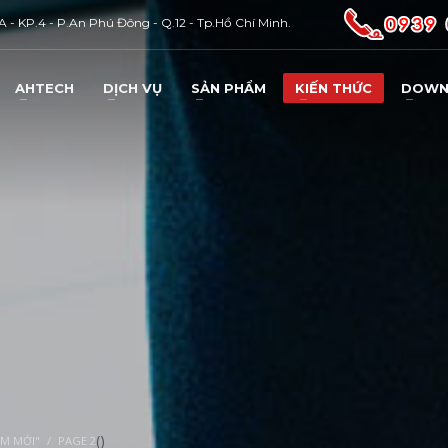
 - KP.4 - P.An Phú Đông - Q.12 - Tp.Hồ Chí Minh.
AHTECH
DỊCH VỤ
SẢN PHẨM
KIẾN THỨC
DOWN
3
ổ Trợ Kỹ Thuật : 0937 933 543
Báo Sự Cố : 0931 40.02.06
qua email :
AHTECH.CEO@gmail.com
. Thank you !
(
)
ẨM MỚI"
PAGE 2