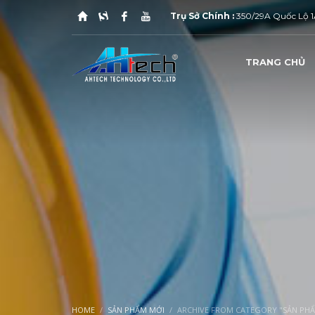
Trụ Sở Chính :
350/29A Quốc Lộ 1A
TRANG CHỦ
1
2
Kinh Doanh : 0939.04.11.86
H
Nếu quý khách cần báo giá qua E-Mail vui lòng liên hệ 
HOME
SẢN PHẨM MỚI
ARCHIVE FROM CATEGORY "SẢN PH