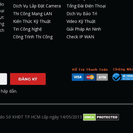
áo
Dịch Vụ Lắp Đặt Camera
Tổng Đài Điện Thoại
ại
Thi Công Mạng LAN
Dịch Vụ Bảo Trì
ực
Kiến Thức Kỹ Thuật
Video Kỹ Thuật
ớng
Tin Công Nghệ
Giải Pháp An Ninh
ách
Công Trình Thi Công
Check IP WAN
 hấp dẫn.
do Sở KHĐT TP.HCM cấp ngày 14/05/2013