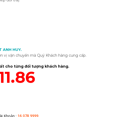
ép đổi trả).
T ANH HUY
.
ơn vị vận chuyển mà Quý Khách hàng cung cấp.
hất cho từng đối tượng khách hàng.
11.86
ài Khoản :
16 078 9999