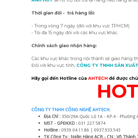
ANH HUY
sẽ hỗ trợ đổi trả lại hàng nếu hàng là d
Thời gian đổi - trả hàng lỗi:
- Trong vòng 7 ngày (đối với khu vực TPHCM)
- Tối đa 15 ngày đối với các khu vực khác.
Chính sách giao nhận hàng:
Các khu vực khác trong nội thành sẽ giao hàng t
Đối với khu vực tỉnh,
C
ÔNG TY TNHH SẢN XUẤT
Hãy gọi đến Hotline của
AHTECH
để được chún
HOTL
CÔNG TY TNHH CÔNG NGHỆ AHTECH.
Địa Chỉ :
350/29A Quốc Lộ 1A - KP.4 - Phường 
MST - GPĐKKD :
031 227 5874
Hotline :
0939 04.11.86 | 0937.933.543
TK Công Ty : Ngân Hàng ACB - CN : Võ Thành T