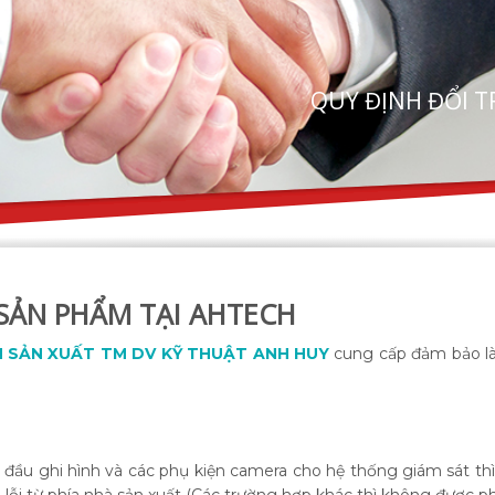
QUY ĐỊNH ĐỔI T
 SẢN PHẨM TẠI AHTECH
 SẢN XUẤT TM DV KỸ THUẬT ANH HUY
cung cấp đảm bảo là
ầu ghi hình và các phụ kiện camera cho hệ thống giám sát th