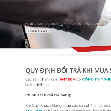
HOME
QUY ĐỊNH ĐỔI TRẢ KHI MUA SẢN PHẨM TẠI AHTECH
6 Tháng 8, 2026
QUY ĐỊNH ĐỔI TRẢ KHI MUA
Các sản phẩm của
AHTECH
do
C
ÔNG TY TNHH
sự ổn định cao.
Chính sách đổi trả hàng:
Khi Quý Khách Hàng mua các sản phẩm camera, đ