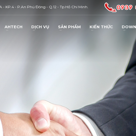
 - KP.4 - P.An Phú Đông - Q.12 - Tp.Hồ Chí Minh.
AHTECH
DỊCH VỤ
SẢN PHẨM
KIẾN THỨC
DOWN
3
ổ Trợ Kỹ Thuật : 0937 933 543
Báo Sự Cố : 0931 40.02.06
qua email :
AHTECH.CEO@gmail.com
. Thank you !