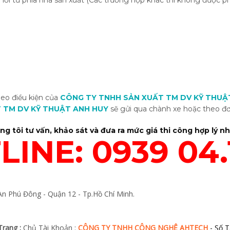
o lỗi từ phía nhà sản xuất (Các trường hợp khác thì không được ph
heo điều kiện của
C
ÔNG TY TNHH SẢN XUẤT TM DV KỸ THUẬ
 TM DV KỸ THUẬT ANH HUY
sẽ gửi qua chành xe hoặc theo đ
g tôi tư vấn, khảo sát và đưa ra mức giá thi công hợp lý n
INE: 0939 04.
An Phú Đông - Quận 12 - Tp.Hồ Chí Minh.
rang :
Chủ Tài Khoản :
CÔNG TY TNHH CÔNG NGHỆ AHTECH
- Số T