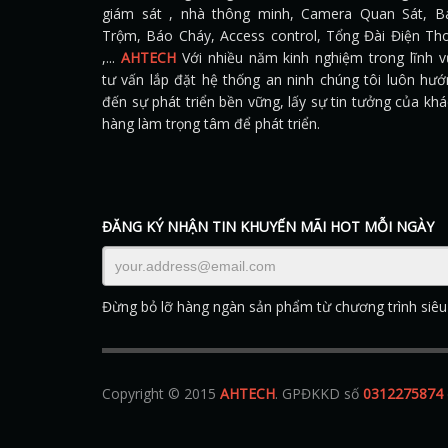
giám sát , nhà thông minh, Camera Quan Sát, B
Trộm, Báo Cháy, Access control, Tổng Đài Điện Tho
,...
AHTECH
Với nhiều năm kinh nghiệm trong lĩnh v
tư vấn lắp đặt hệ thống an ninh chúng tôi luôn hư
đến sự phát triển bền vững, lấy sự tin tưởng của kh
hàng làm trọng tâm để phát triển.
ĐĂNG KÝ NHẬN TIN KHUYẾN MÃI HOT MỖI NGÀY
Đừng bỏ lỡ hàng ngàn sản phẩm từ chương trình siêu
Copyright © 2015
AHTECH
. GPĐKKD số
0312275874
thiết bị nghe lén
,
áo mưa
,