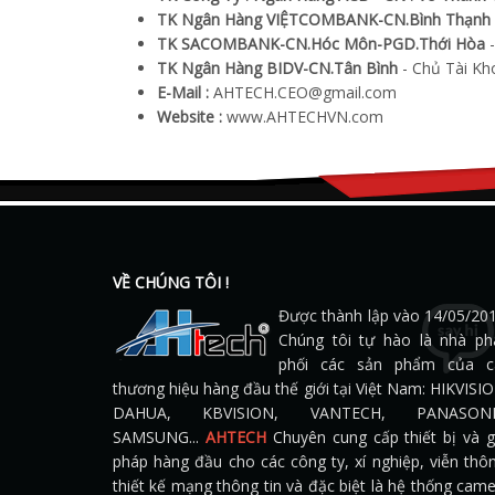
TK Ngân Hàng VIỆTCOMBANK-CN.Bình Thạnh
TK SACOMBANK-CN.Hóc Môn-PGD.Thới Hòa
-
TK Ngân Hàng BIDV-CN.Tân Bình
-
Chủ Tài Kh
E-Mail :
AHTECH.CEO@gmail.com
Website :
www.AHTECHVN.com
VỀ CHÚNG TÔI !
Được thành lập vào 14/05/201
Chúng tôi tự hào là nhà ph
phối các sản phẩm của c
thương hiệu hàng đầu thế giới tại Việt Nam: HIKVISI
DAHUA, KBVISION, VANTECH, PANASONI
SAMSUNG...
AHTECH
Chuyên cung cấp thiết bị và g
pháp hàng đầu cho các công ty, xí nghiệp, viễn thô
thiết kế mạng thông tin và đặc biệt là hệ thống cam