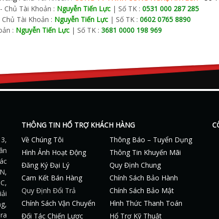
- Chủ Tài Khoản :
Nguyễn Tiến Lực
| Số TK :
0531 000 287 285
Chủ Tài Khoản :
Nguyễn Tiến Lực
| Số TK :
0602 0765 8890
oản :
Nguyễn Tiến Lực
| Số TK :
3681 0000 198 969
THÔNG TIN HỔ TRỢ KHÁCH HÀNG
C
3,
Về Chúng Tôi
Thông Báo – Tuyển Dụng
ân
Hình Ảnh Hoạt Động
Thông Tin Khuyến Mãi
ác
Đăng Ký Đại Lý
Quy Định Chung
ON,
Cam Kết Bán Hàng
Chính Sách Bảo Hành
C,
Quy Định Đổi Trả
Chính Sách Bảo Mật
iải
Chính Sách Vận Chuyển
Hình Thức Thanh Toán
ng,
era
Đối Tác Chiến Lược
Hổ Trợ Kỹ Thuật