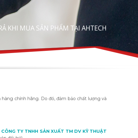
RẢ KHI MUA SẢN PHẨM TẠI AHTECH
 hàng chính hãng. Do đó, đảm bảo chất lượng và
ì
C
ÔNG TY TNHH SẢN XUẤT TM DV KỸ THUẬT