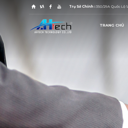
Trụ Sở Chính :
350/29A Quốc Lộ 1A
TRANG CHỦ
1
2
Kinh Doanh : 0939.04.11.86
H
Nếu quý khách cần báo giá qua E-Mail vui lòng liên hệ 