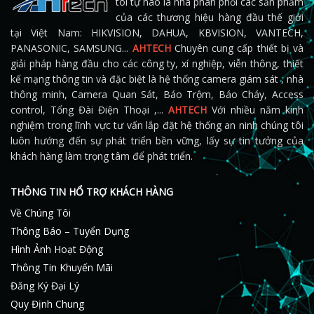
tôi tự hào là nhà phân phối các sản phẩm
của các thương hiệu hàng đầu thế giới
tại Việt Nam: HIKVISION, DAHUA, KBVISION, VANTECH,
PANASONIC, SAMSUNG...
AHTECH
Chuyên cung cấp thiết bị và
giải pháp hàng đầu cho các công ty, xí nghiệp, viễn thông, thiết
kế mạng thông tin và đặc biệt là hệ thống camera giám sát , nhà
thông minh, Camera Quan Sát, Báo Trộm, Báo Cháy, Access
control, Tổng Đài Điện Thoại ,...
AHTECH
Với nhiều năm kinh
nghiệm trong lĩnh vực tư vấn lắp đặt hệ thống an ninh chúng tôi
luôn hướng đến sự phát triển bền vững, lấy sự tin tưởng của
khách hàng làm trọng tâm để phát triển.
THÔNG TIN HỔ TRỢ KHÁCH HÀNG
Về Chúng Tôi
Thông Báo – Tuyển Dụng
Hình Ảnh Hoạt Động
Thông Tin Khuyến Mãi
Đăng Ký Đại Lý
Quy Định Chung