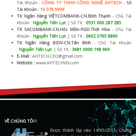
Tài Khoản :
CÔNG TY TNHH CÔNG NGHỆ AHTECH
- Số
Tài Khoản :
16 078 9999
TK Ngân Hàng VIỆTCOMBANK-CN.Bình Thạnh
- Chủ Tài
Khoản :
Nguyễn Tiến Lực
| Số TK :
0531 000 287 285
TK SACOMBANK-CN.Hóc Môn-PGD.Thới Hòa
-
Chủ Tài
Khoản :
Nguyễn Tiến Lực
| Số TK :
0602 0765 8890
TK Ngân Hàng BIDV-CN.Tân Bình
-
Chủ Tài Khoản
:
Nguyễn Tiến Lực
| Số TK :
3681 0000 198 969
E-Mail :
AHTECH.CEO@gmail.com
Website :
www.AHTECHVN.com
VỀ CHÚNG TÔI !
Được thành lập vào 14/05/2013, Chúng