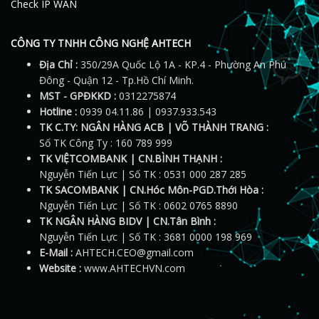
Check IP WAN
CÔNG TY TNHH CÔNG NGHỆ AHTECH
Địa Chỉ :
350/29A Quốc Lộ 1A - KP.4 - Phường An Phú
Đông - Quận 12 - Tp.Hồ Chí Minh.
MST - GPĐKKD :
0312275874
Hotline :
0939 04.11.86 | 0937.933.543
TK C.TY: NGÂN HÀNG ACB | VÕ THÀNH TRANG :
Số TK Công Ty : 160 789 999
TK VIỆTCOMBANK | CN.BÌNH THẠNH :
Nguyễn Tiến Lực | Số TK : 0531 000 287 285
TK SACOMBANK | CN.Hóc Môn-PGD.Thới Hòa :
Nguyễn Tiến Lực | Số TK : 0602 0765 8890
TK NGÂN HÀNG BIDV | CN.Tân Bình :
Nguyễn Tiến Lực | Số TK : 3681 0000 198 969
E-Mail :
AHTECH.CEO@gmail.com
Website :
www.AHTECHVN.com