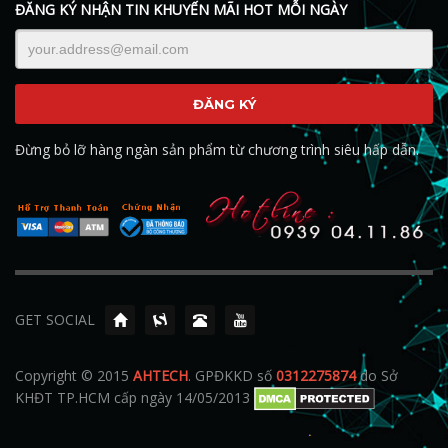
ĐĂNG KÝ NHẬN TIN KHUYẾN MÃI HOT MỖI NGÀY
Đừng bỏ lỡ hàng ngàn sản phẩm từ chương trình siêu hấp dẫn.
GET SOCIAL
Copyright © 2015
AHTECH
. GPĐKKD số
0312275874
do Sở
KHĐT TP.HCM cấp ngày 14/05/2013
thiết bị nghe lén
,
áo mưa
,