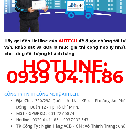
Hãy gọi đến Hotline của
AHTECH
để được chúng tôi tư
vấn, khảo sát và đưa ra mức giá thi công hợp lý nhất
cho từng đối tượng khách hàng.
HOTLINE:
0939 04.11.86
CÔNG TY TNHH CÔNG NGHỆ AHTECH.
Địa Chỉ :
350/29A Quốc Lộ 1A - KP.4 - Phường An Phú
Đông - Quận 12 - Tp.Hồ Chí Minh.
MST - GPĐKKD :
031 227 5874
Hotline :
0939 04.11.86 | 0937.933.543
TK Công Ty : Ngân Hàng ACB - CN : Võ Thành Trang :
Chủ