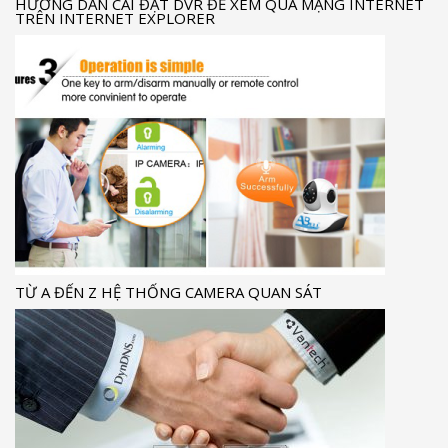
HƯỚNG DẪN CÀI ĐẶT DVR ĐỂ XEM QUA MẠNG INTERNET
TRÊN INTERNET EXPLORER
TỪ A ĐẾN Z HỆ THỐNG CAMERA QUAN SÁT