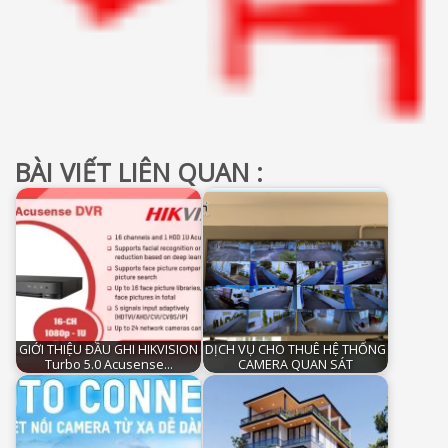
BÀI VIẾT LIÊN QUAN :
GIỚI THIỆU ĐẦU GHI HIKVISION
DỊCH VỤ CHO THUÊ HỆ THỐNG
Turbo 5.0 Acusense…
CAMERA QUAN SÁT