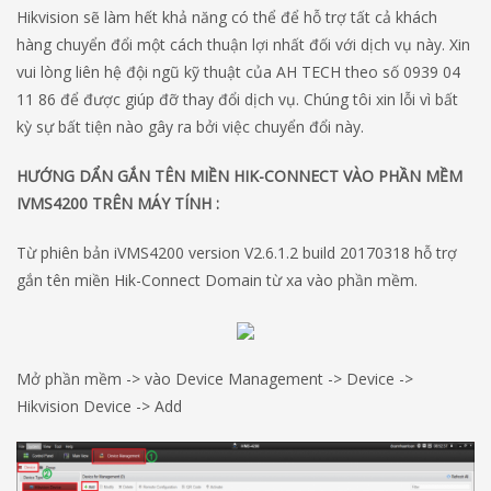
Hikvision sẽ làm hết khả năng có thể để hỗ trợ tất cả khách
hàng chuyển đổi một cách thuận lợi nhất đối với dịch vụ này. Xin
vui lòng liên hệ đội ngũ kỹ thuật của AH TECH theo số 0939 04
11 86 để được giúp đỡ thay đổi dịch vụ. Chúng tôi xin lỗi vì bất
kỳ sự bất tiện nào gây ra bởi việc chuyển đổi này.
HƯỚNG DẨN GẮN TÊN MIỀN HIK-CONNECT VÀO PHẦN MỀM
IVMS4200 TRÊN MÁY TÍNH :
Từ phiên bản iVMS4200 version V2.6.1.2 build 20170318 hỗ trợ
gắn tên miền Hik-Connect Domain từ xa vào phần mềm.
Mở phần mềm -> vào Device Management -> Device ->
Hikvision Device -> Add