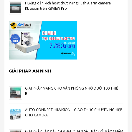
Hướng dẫn kích hoạt chức năng Push Alarm camera
Kbvision trên KBVIEW Pro
GIẢI PHÁP AN NINH
GIẢI PHÁP MẠNG CHO VĂN PHÒNG NHỎ DƯỚI 100 THIẾT
BỊ
AUTO CONNECT HIKVISION – GIAO THỨC CHUYÊN NGHIỆP
CHO CAMERA
GIẢI PHÁP LẮP ĐẶT CAMERA QUAN SÁT BẢO VỆ MÁY CHẤM