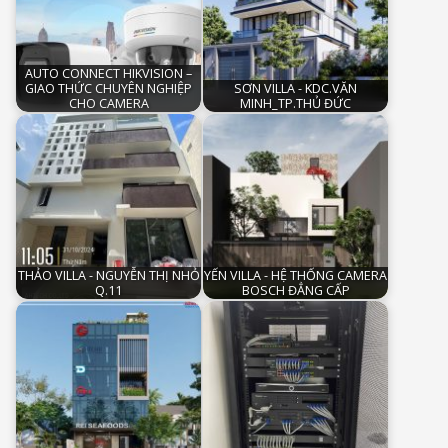
AUTO CONNECT HIKVISION –
GIAO THỨC CHUYÊN NGHIỆP
SƠN VILLA - KDC.VĂN
CHO CAMERA
MINH_TP.THỦ ĐỨC
THẢO VILLA - NGUYỄN THỊ NHỎ
YẾN VILLA - HỆ THỐNG CAMERA
Q.11
BOSCH ĐẲNG CẤP