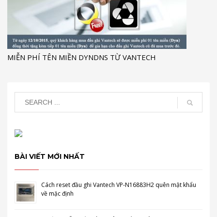
MIỄN PHÍ TÊN MIỀN DYNDNS TỪ VANTECH
BÀI VIẾT MỚI NHẤT
Cách reset đầu ghi Vantech VP-N16883H2 quên mật khẩu
về mặc định