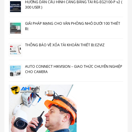
HƯỚNG DẪN CẤU HÌNH CÂNG BẰNG TẢI RG-EG2100-P v2 (
300 USER )
GIẢI PHÁP MẠNG CHO VĂN PHÒNG NHỎ DƯỚI 100 THIẾT
BỊ
THÔNG BÁO VỀ XÓA TÀI KHOẢN THIẾT BỊ EZVIZ
AUTO CONNECT HIKVISION – GIAO THỨC CHUYÊN NGHIỆP
CHO CAMERA