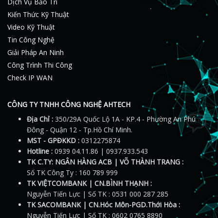
Dịch Vụ Bảo Trì
Kiến Thức Kỹ Thuật
Video Kỹ Thuật
Tin Công Nghệ
Giải Pháp An Ninh
Công Trình Thi Công
Check IP WAN
CÔNG TY TNHH CÔNG NGHỆ AHTECH
Địa Chỉ :
350/29A Quốc Lộ 1A - KP.4 - Phường An Phú
Đông - Quận 12 - Tp.Hồ Chí Minh.
MST - GPĐKKD :
0312275874
Hotline :
0939 04.11.86 | 0937.933.543
TK C.TY: NGÂN HÀNG ACB | VÕ THÀNH TRANG :
Số TK Công Ty : 160 789 999
TK VIỆTCOMBANK | CN.BÌNH THẠNH :
Nguyễn Tiến Lực | Số TK : 0531 000 287 285
TK SACOMBANK | CN.Hóc Môn-PGD.Thới Hòa :
Nguyễn Tiến Lực | Số TK : 0602 0765 8890