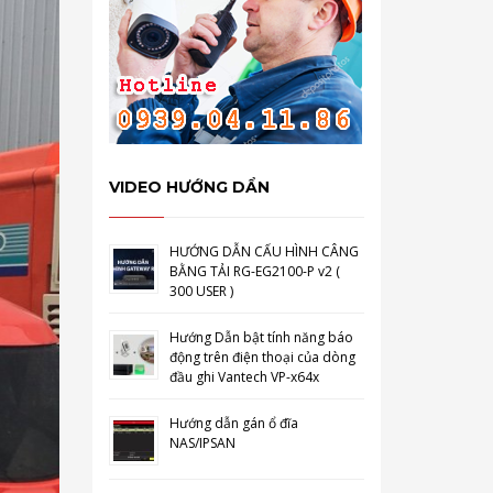
VIDEO HƯỚNG DẨN
HƯỚNG DẪN CẤU HÌNH CÂNG
BẰNG TẢI RG-EG2100-P v2 (
300 USER )
Hướng Dẫn bật tính năng báo
động trên điện thoại của dòng
đầu ghi Vantech VP-x64x
Hướng dẫn gán ổ đĩa
NAS/IPSAN