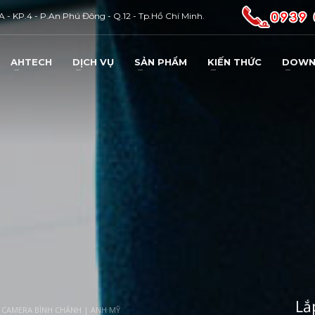
 - KP.4 - P.An Phú Đông - Q.12 - Tp.Hồ Chí Minh.
AHTECH
DỊCH VỤ
SẢN PHẨM
KIẾN THỨC
DOWN
3
ổ Trợ Kỹ Thuật : 0937 933 543
Báo Sự Cố : 0931 40.02.06
qua email :
AHTECH.CEO@gmail.com
. Thank you !
Lắ
 CAMERA BÌNH CHÁNH | ANH MỸ