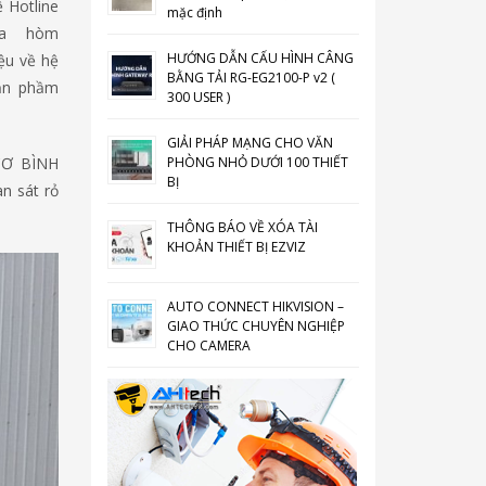
ệ Hotline
mặc định
ua hòm
HƯỚNG DẪN CẤU HÌNH CÂNG
ệu về hệ
BẰNG TẢI RG-EG2100-P v2 (
sản phầm
300 USER )
GIẢI PHÁP MẠNG CHO VĂN
CƠ BÌNH
PHÒNG NHỎ DƯỚI 100 THIẾT
BỊ
n sát rỏ
THÔNG BÁO VỀ XÓA TÀI
KHOẢN THIẾT BỊ EZVIZ
AUTO CONNECT HIKVISION –
GIAO THỨC CHUYÊN NGHIỆP
CHO CAMERA