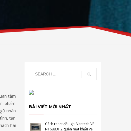
quan tâm
ản phẩm
BÀI VIẾT MỚI NHẤT
ngũ nhân
tình, tận
Cách reset đầu ghi Vantech VP-
hách hài
N16883H2 quên mật khẩu về