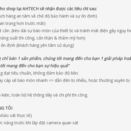
ho shop tại AHTECH sẽ nhận được các tiêu chí sau:
hách hàng an tâm về chế độ bảo hành và sự ổn định)
quan trọng hơn trước mắt)
t cắn. (kéo dài sự bào mòn của thiết bị và tránh mát điện gây nguy h
 năng suất thi công, cẩn thận & thẩm mỹ hơn)
 ổn định (khách hàng yên tâm sử dụng)
g chỉ bán 1 sản phẩm, chúng tôi mang đến cho bạn 1 giải pháp hoà
 tôi mang đến cho bạn sự hiệu quả”
ng đạt tiêu chuẩn, không đảm bảo độ bền.
y cáp sẽ bào mòn nhanh => dẫn đến bị nhiễu, hoặc thường xuyên bị
kiện, toàn bộ hệ thống dây và chi phí thi công.
NG TÔI
khảo sát thực tế)
hức năng trước khi lắp đặt camera quan sát