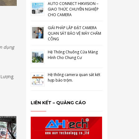
AUTO CONNECT HIKVISION –
GIAO THỨC CHUYÊN NGHIỆP
CHO CAMERA
GIẢI PHÁP LẮP ĐẶT CAMERA
QUAN SÁT BẢO VỆ MÁY CHẤM
CÔNG
ên dụng
Hệ Thống Chuông Cửa Màng
Hình Cho Chung Cư
Hệ thống camera quan sát kết
t Lượng
hợp báo trộm.
LIÊN KẾT – QUẢNG CÁO