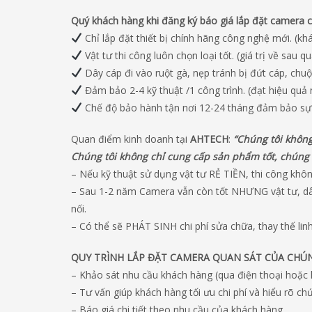
Quý khách hàng khi đăng ký báo giá lắp đặt camera c
Chỉ lắp đặt thiết bị chính hãng công nghệ mới. (k
Vật tư thi công luôn chọn loại tốt. (giá trị về sau 
Dây cáp đi vào ruột gà, nẹp tránh bị đứt cáp, chuộ
Đảm bảo 2-4 kỹ thuật /1 công trình. (đạt hiệu quả
Chế độ bảo hành tận nơi 12-24 tháng đảm bảo sự
Quan điểm kinh doanh tại
AHTECH
:
“Chúng tôi khôn
Chúng tôi không chỉ cung cấp sản phẩm tốt, chúng
– Nếu kỹ thuật sử dụng vật tư RẺ TIỀN, thi công khô
– Sau 1-2 năm Camera vẫn còn tốt NHƯNG vật tư, dâ
nối.
– Có thể sẽ PHÁT SINH chi phí sửa chữa, thay thế linh 
QUY TRÌNH LẮP ĐẶT CAMERA QUAN SÁT CỦA CHÚ
– Khảo sát nhu cầu khách hàng (qua điện thoại hoặc 
– Tư vấn giúp khách hàng tối ưu chi phí và hiểu rõ c
– Báo giá chi tiết theo nhu cầu của khách hàng