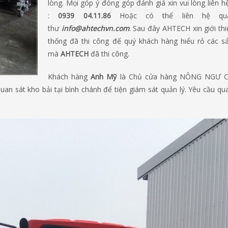
lòng. Mọi góp ý đóng góp đánh giá xin vui lòng liên h
:
0939 04.11.86
Hoặc có thể liên hệ q
thư
info@ahtechvn.com
. Sau đây AHTECH xin giới thi
thống đã thi công để quý khách hàng hiểu rỏ các 
mà
AHTECH
đã thi công.
Khách hàng
Anh Mỹ
là Chủ cửa hàng NÔNG NGƯ 
an sát kho bải tại bình chánh để tiện giám sát quản lý. Yêu cầu qua