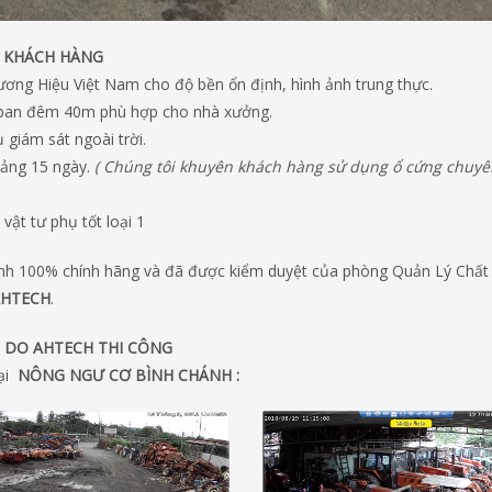
U KHÁCH HÀNG
ng Hiệu Việt Nam cho độ bền ổn định, hình ảnh trung thực.
i ban đêm 40m phù hợp cho nhà xưởng.
giám sát ngoài trời.
oảng 15 ngày.
( Chúng tôi khuyên khách hàng sử dụng ổ cứng chuy
vật tư phụ tốt loại 1
ình 100% chính hãng và đã được kiểm duyệt của phòng Quản Lý Chấ
AHTECH
.
T DO AHTECH THI CÔNG
tại
NÔNG NGƯ CƠ BÌNH CHÁNH :