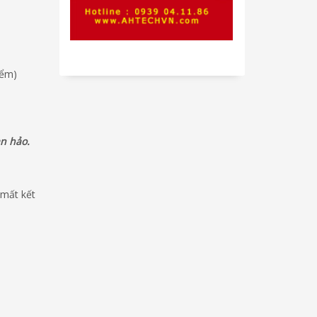
iểm)
n hảo.
 mất kết