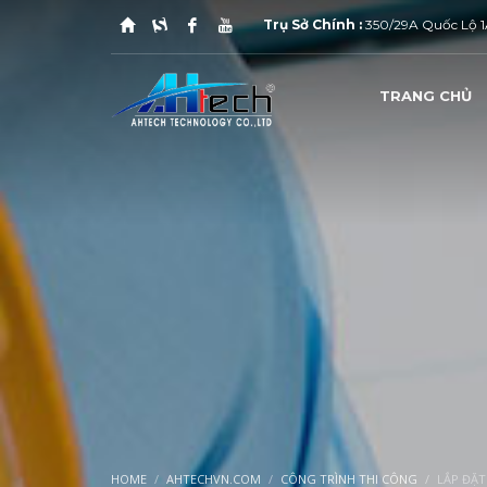
Trụ Sở Chính :
350/29A Quốc Lộ 1A
TRANG CHỦ
1
2
Kinh Doanh : 0939.04.11.86
H
Nếu quý khách cần báo giá qua E-Mail vui lòng liên hệ 
HOME
AHTECHVN.COM
CÔNG TRÌNH THI CÔNG
LẮP ĐẶT