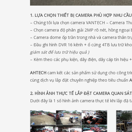
1. LỰA CHỌN THIẾT BỊ CAMERA PHÙ HỢP NHU CẦ
– Chúng tôi lựa chọn camera VANTECH – Camera Thươ
– Chọn camera độ phân giải 2MP rõ nét, hồng ngoạ
– Camera dome ốp trần trong nhà và camera thân trụ 
– Đầu ghi hình DVR 16 kênh + ổ cứng 4TB lưu trữ kh
giám sát để lưu trữ hiệu quả )
– Kèm theo các phụ kiện, dây điện, dây cáp tín hiệu + 
AHTECH
cam kết các sản phẩm sử dụng cho công tr
cùng dịch vụ lắp đặt chuyên nghiệp theo tiêu chuẩn
2. HÌNH ẢNH THỰC TẾ LẮP ĐẶT CAMERA QUAN SÁ
Dưới đây là 1 số hình ảnh camera thực tế khi lắp đặ 