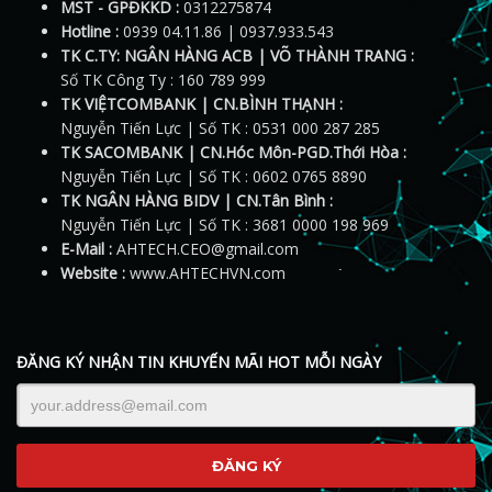
MST - GPĐKKD :
0312275874
Hotline :
0939 04.11.86 | 0937.933.543
TK C.TY: NGÂN HÀNG ACB | VÕ THÀNH TRANG :
Số TK Công Ty : 160 789 999
TK VIỆTCOMBANK | CN.BÌNH THẠNH :
Nguyễn Tiến Lực | Số TK : 0531 000 287 285
TK SACOMBANK | CN.Hóc Môn-PGD.Thới Hòa :
Nguyễn Tiến Lực | Số TK : 0602 0765 8890
TK NGÂN HÀNG BIDV | CN.Tân Bình :
Nguyễn Tiến Lực | Số TK : 3681 0000 198 969
E-Mail :
AHTECH.CEO@gmail.com
Website :
www.AHTECHVN.com
ĐĂNG KÝ NHẬN TIN KHUYẾN MÃI HOT MỖI NGÀY